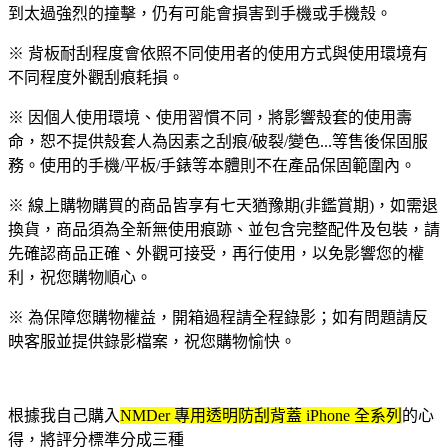
到太過強烈的撞擊，仍有可能會損害到手機或手機殼。
※ 背板耐刮程度會依照不同使用者的使用方式與使用環境有
不同程度外觀刮痕耗損。
※ 因個人使用環境、使用習慣不同，將影響殼套的使用壽
命，恕不提供殼套人為因素之刮痕/破裂/變色...等售後保固服
務。使用的手機/平板/手錶等本體則不在產品保固範圍內。
※ 線上購物購買的商品皆享有七天猶豫期(非鑑賞期)，如需退
換貨，商品須為全新無使用痕跡、並包含完整配件及包裝，請
先確認商品正確、外觀可接受，再行使用，以免影響您的權
利，祝您購物順心。
※ 為保障您購物權益，開箱過程請全程錄影；如有問題請反
映客服並提供錄影檔案，祝您購物愉快。
根據我自己購入
NMDer 專用透明防刮背蓋 iPhone 全系列
的心
得，將評分標準分成三種